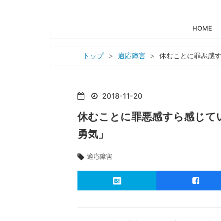
HOME
トップ
>
適応障害
>
休むことに罪悪感
2018
-
11
-
20
休むことに罪悪感すら感じて
勇気」
適応障害